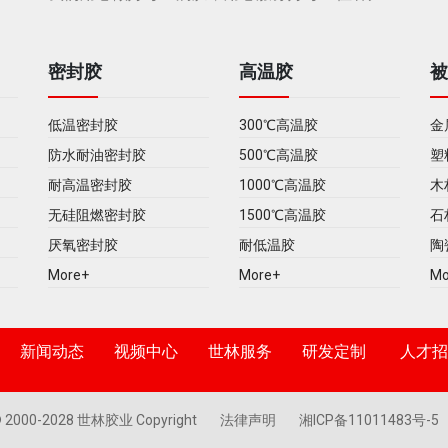
密封胶
高温胶
低温密封胶
300℃高温胶
金
防水耐油密封胶
500℃高温胶
塑
耐高温密封胶
1000℃高温胶
木
无硅阻燃密封胶
1500℃高温胶
石
厌氧密封胶
耐低温胶
陶
More+
More+
Mo
新闻动态
视频中心
世林服务
研发定制
人才招
 2000-2028 世林胶业 Copyright
法律声明
湘ICP备11011483号-5