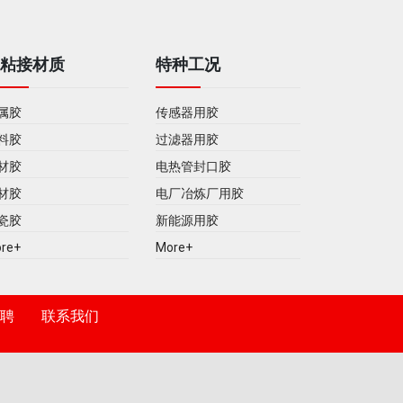
被粘接材质
特种工况
属胶
传感器用胶
料胶
过滤器用胶
材胶
电热管封口胶
材胶
电厂冶炼厂用胶
瓷胶
新能源用胶
re+
More+
聘
联系我们