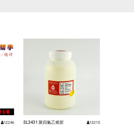
SL3431 聚四氟乙烯胶
12246
13215