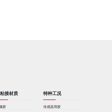
SL5107耐高温密封胶
SL5051 耐
被粘接材质
特种工况
属胶
传感器用胶