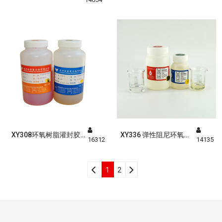
胶
XY308环氧树脂灌封胶
XY336 弹性阻尼环氧灌
16312
14135
（XJ38）
封胶
1
2