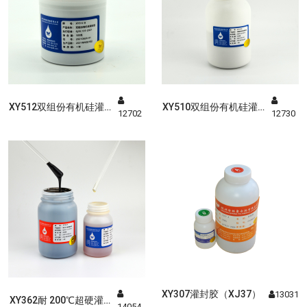
XY512双组份有机硅灌封
XY510双组份有机硅灌封
12702
12730
胶
胶
XY307灌封胶（XJ37）
13031
XY362耐 200℃超硬灌封
14054