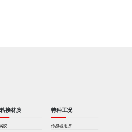
SL5107耐高温密封胶
SL5051 耐
被粘接材质
特种工况
属胶
传感器用胶