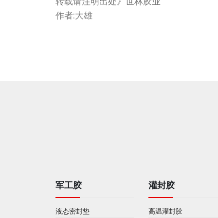
转载请注明出处》世林胶业
作者:大雄
军工胶
灌封胶
液态密封垫
高温灌封胶