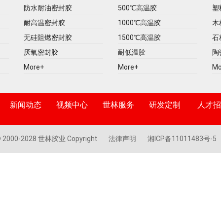
防水耐油密封胶
500℃高温胶
塑
耐高温密封胶
1000℃高温胶
木
无硅阻燃密封胶
1500℃高温胶
石
厌氧密封胶
耐低温胶
陶
More+
More+
Mo
新闻动态
视频中心
世林服务
研发定制
人才招
 2000-2028 世林胶业 Copyright
法律声明
湘ICP备11011483号-5