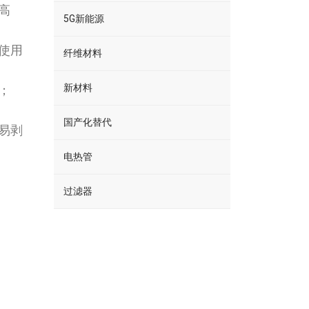
高
5G新能源
使用
纤维材料
新材料
；
国产化替代
易剥
电热管
过滤器