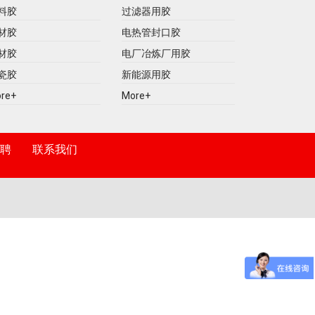
料胶
过滤器用胶
材胶
电热管封口胶
材胶
电厂冶炼厂用胶
瓷胶
新能源用胶
re+
More+
聘
联系我们