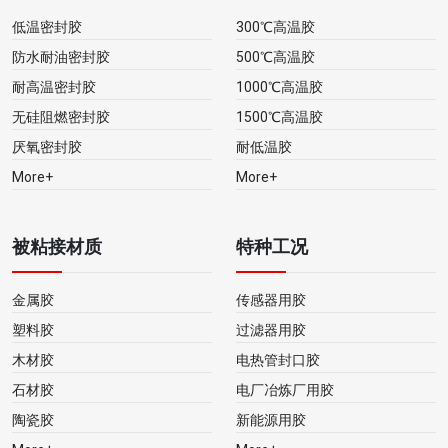
低温密封胶
300℃高温胶
防水耐油密封胶
500℃高温胶
耐高温密封胶
1000℃高温胶
无硅阻燃密封胶
1500℃高温胶
厌氧密封胶
耐低温胶
More+
More+
被粘接材质
特种工况
金属胶
传感器用胶
塑料胶
过滤器用胶
木材胶
电热管封口胶
石材胶
电厂冶炼厂用胶
陶瓷胶
新能源用胶