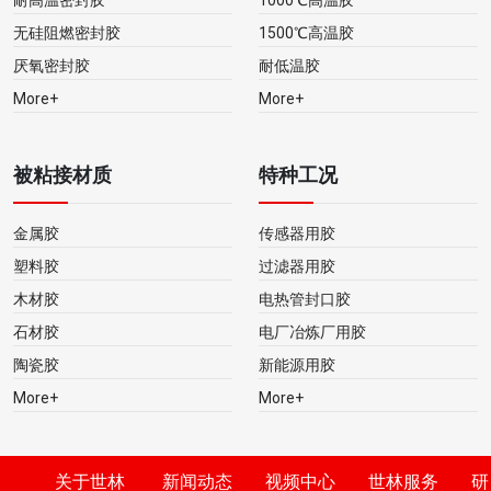
耐高温密封胶
1000℃高温胶
无硅阻燃密封胶
1500℃高温胶
厌氧密封胶
耐低温胶
More+
More+
被粘接材质
特种工况
金属胶
传感器用胶
塑料胶
过滤器用胶
木材胶
电热管封口胶
石材胶
电厂冶炼厂用胶
陶瓷胶
新能源用胶
More+
More+
关于世林
新闻动态
视频中心
世林服务
研