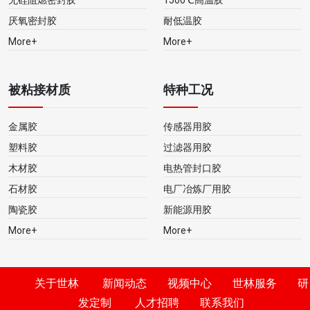
厌氧密封胶
耐低温胶
More+
More+
被粘接材质
特种工况
金属胶
传感器用胶
塑料胶
过滤器用胶
木材胶
电热管封口胶
石材胶
电厂冶炼厂用胶
陶瓷胶
新能源用胶
More+
More+
关于世林
新闻动态
视频中心
世林服务
研
发定制
人才招聘
联系我们