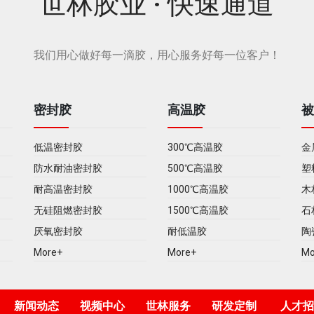
世林胶业 · 快速通道
我们用心做好每一滴胶，用心服务好每一位客户！
密封胶
高温胶
低温密封胶
300℃高温胶
金
防水耐油密封胶
500℃高温胶
塑
耐高温密封胶
1000℃高温胶
木
无硅阻燃密封胶
1500℃高温胶
石
厌氧密封胶
耐低温胶
陶
More+
More+
Mo
新闻动态
视频中心
世林服务
研发定制
人才招