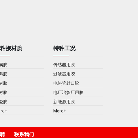
被粘接材质
特种工况
属胶
传感器用胶
料胶
过滤器用胶
材胶
电热管封口胶
材胶
电厂冶炼厂用胶
瓷胶
新能源用胶
re+
More+
聘
联系我们