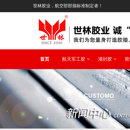
世林胶业，航空部部颁标准制定者！
首页
航天军工胶
灌封胶
密